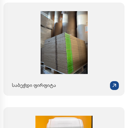
საბეჭდი ფირფიტა