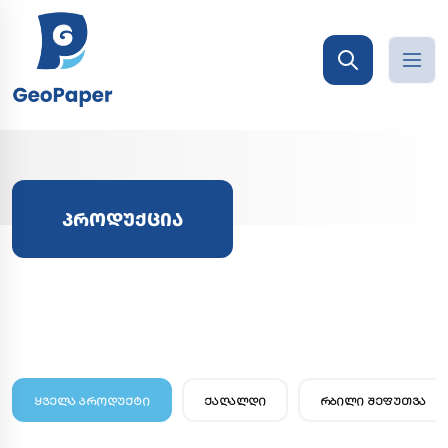
ᲞᲠᲝᲓᲣᲥᲪᲘᲐ
ᲧᲕᲔᲚᲐ ᲞᲠᲝᲓᲣᲥᲢᲘ
ᲥᲐᲦᲐᲚᲓᲘ
ᲠᲑᲘᲚᲘ ᲨᲔᲤᲣᲗᲕᲐ