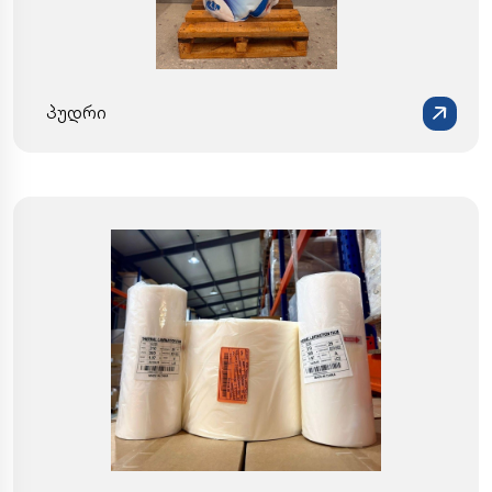
პუდრი