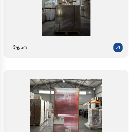
მუყაო