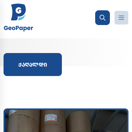
ᲥᲐᲦᲐᲚᲓᲘ