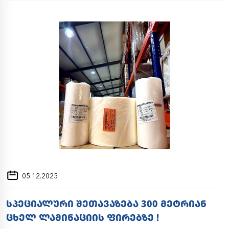
05.12.2025
ᲡᲞᲔᲪᲘᲐᲚᲣᲠᲘ ᲨᲔᲗᲐᲕᲐᲖᲔᲑᲐ 300 ᲛᲔᲢᲠᲘᲐᲜ
ᲪᲮᲔᲚ ᲚᲐᲛᲘᲜᲐᲪᲘᲘᲡ ᲤᲘᲠᲔᲑᲖᲔ !