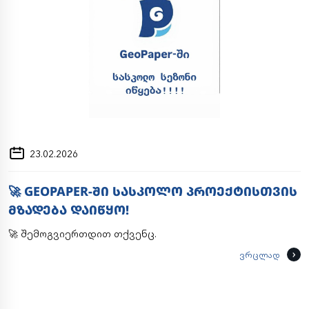
23.02.2026
🚀 GEOPAPER-ᲨᲘ ᲡᲐᲡᲙᲝᲚᲝ ᲞᲠᲝᲔᲥᲢᲘᲡᲗᲕᲘᲡ
ᲛᲖᲐᲓᲔᲑᲐ ᲓᲐᲘᲬᲧᲝ!
🚀 შემოგვიერთდით თქვენც.
ვრცლად