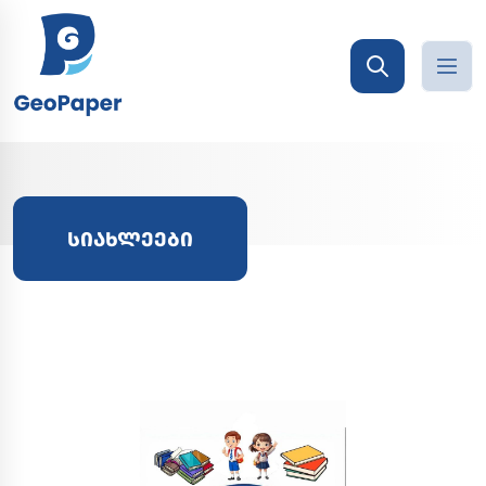
ᲡᲘᲐᲮᲚᲔᲔᲑᲘ