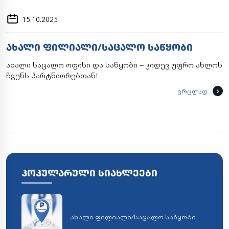
15.10.2025
ᲐᲮᲐᲚᲘ ᲤᲘᲚᲘᲐᲚᲘ/ᲡᲐᲪᲐᲚᲝ ᲡᲐᲬᲧᲝᲑᲘ
ახალი საცალო ოფისი და საწყობი — კიდევ უფრო ახლოს
ჩვენს პარტნიორებთან!
ვრცლად
ᲞᲝᲞᲣᲚᲐᲠᲣᲚᲘ ᲡᲘᲐᲮᲚᲔᲔᲑᲘ
ახალი ფილიალი/საცალო საწყობი