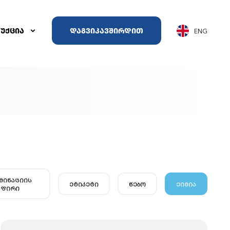
ᲣᲥᲪᲘᲐ
ᲓᲐᲒᲕᲘᲙᲐᲕᲨᲘᲠᲓᲘᲗ
ENG
ᲛᲘᲜᲐᲪᲘᲘᲡ
ᲔᲢᲘᲙᲔᲢᲘ
ᲬᲔᲑᲝ
ᲥᲘᲛᲘᲐ
ᲤᲘᲠᲘ