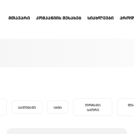
ᲛᲗᲐᲕᲐᲠᲘ
ᲙᲝᲛᲞᲐᲜᲘᲘᲡ ᲨᲔᲡᲐᲮᲔᲑ
ᲡᲘᲐᲮᲚᲔᲔᲑᲘ
ᲞᲠᲝᲓ
ᲝᲠᲛᲐᲒᲘ
ᲚᲐ
ᲡᲐᲦᲔᲑᲐᲕᲘ
ᲡᲮᲕᲐ
ᲡᲙᲝᲩᲘ