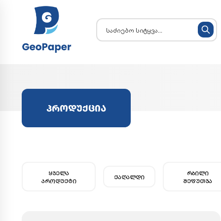
ᲞᲠᲝᲓᲣᲥᲪᲘᲐ
ᲧᲕᲔᲚᲐ
ᲠᲑᲘᲚᲘ
ᲥᲐᲦᲐᲚᲓᲘ
ᲞᲠᲝᲓᲣᲥᲢᲘ
ᲨᲔᲤᲣᲗᲕᲐ